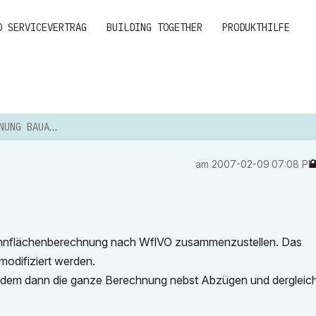
D SERVICEVERTRAG
BUILDING TOGETHER
PRODUKTHILFE
G BAUANTRAG
am
‎2007-02-09
07:08 P
Wohnflächenberechnung nach WflVO zusammenzustellen. Das
odifiziert werden.
en, dem dann die ganze Berechnung nebst Abzügen und dergleic