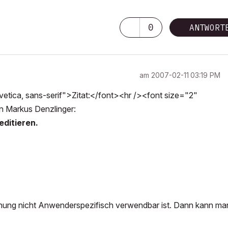
0
ANTWORT
am
‎2007-02-11
03:19 PM
tica, sans-serif">Zitat:</font><hr /><font size="2"
on Markus Denzlinger:
editieren.
hnung nicht Anwenderspezifisch verwendbar ist. Dann kann ma