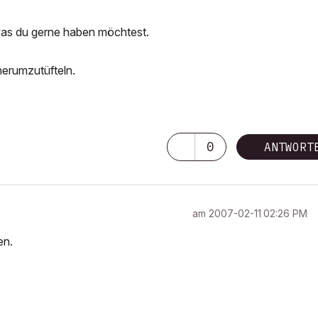
as du gerne haben möchtest.
 herumzutüfteln.
0
ANTWORT
am
‎2007-02-11
02:26 PM
en.