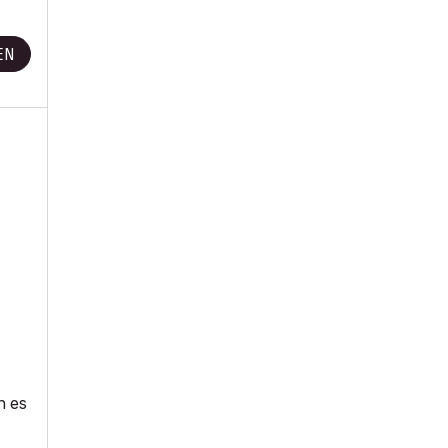
EN
n es