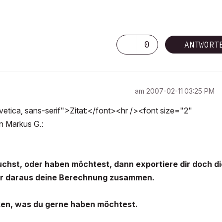
0
ANTWORT
am
‎2007-02-11
03:25 PM
tica, sans-serif">Zitat:</font><hr /><font size="2"
on Markus G.:
uchst, oder haben möchtest, dann exportiere dir doch di
dir daraus deine Berechnung zusammen.
ken, was du gerne haben möchtest.