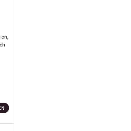
ion,
ach
EN