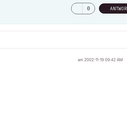
0
ANTWOR
am
‎2002-11-19
09:42 AM