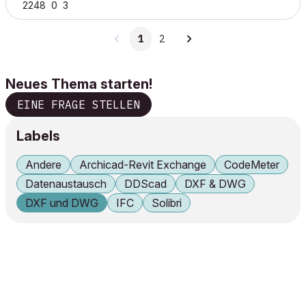
2248
0
3
1
2
Neues Thema starten!
EINE FRAGE STELLEN
Labels
Andere
Archicad-Revit Exchange
CodeMeter
Datenaustausch
DDScad
DXF & DWG
DXF und DWG
IFC
Solibri