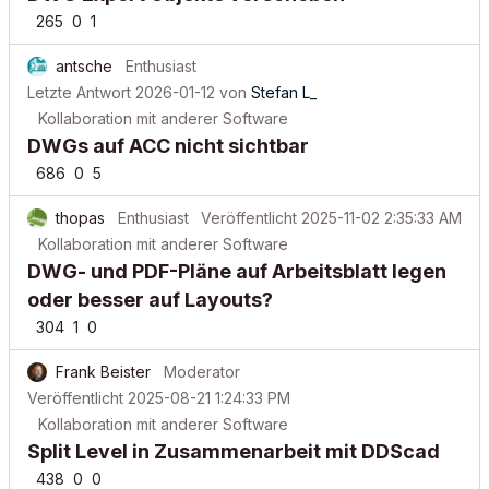
265
0
1
antsche
Enthusiast
Letzte Antwort
2026-01-12
von
Stefan L_
Kollaboration mit anderer Software
DWGs auf ACC nicht sichtbar
686
0
5
thopas
Enthusiast
Veröffentlicht
2025-11-02 2:35:33 AM
Kollaboration mit anderer Software
DWG- und PDF-Pläne auf Arbeitsblatt legen
oder besser auf Layouts?
304
1
0
Frank Beister
Moderator
Veröffentlicht
2025-08-21 1:24:33 PM
Kollaboration mit anderer Software
Split Level in Zusammenarbeit mit DDScad
438
0
0