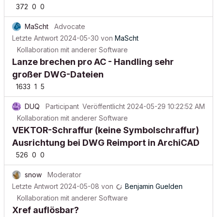
372
0
0
MaScht
Advocate
Letzte Antwort
2024-05-30
von
MaScht
Kollaboration mit anderer Software
Lanze brechen pro AC - Handling sehr
großer DWG-Dateien
1633
1
5
DUQ
Participant
Veröffentlicht
2024-05-29 10:22:52 AM
Kollaboration mit anderer Software
VEKTOR-Schraffur (keine Symbolschraffur)
Ausrichtung bei DWG Reimport in ArchiCAD
526
0
0
snow
Moderator
Letzte Antwort
2024-05-08
von
Benjamin Guelden
Kollaboration mit anderer Software
Xref auflösbar?