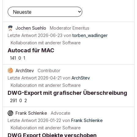
Jochen Suehlo
Moderator Emeritus
Letzte Antwort
2026-06-23
von
torben_wadlinger
Kollaboration mit anderer Software
Autocad für MAC
141
0
1
ArchStev
Contributor
Letzte Antwort
2026-04-21
von
ArchStev
Kollaboration mit anderer Software
DWG-Export mit grafischer Überschreibung
291
0
2
Frank Schlenke
Advocate
Letzte Antwort
2026-01-22
von
Frank Schlenke
Kollaboration mit anderer Software
DWG Export Objekte verschoben