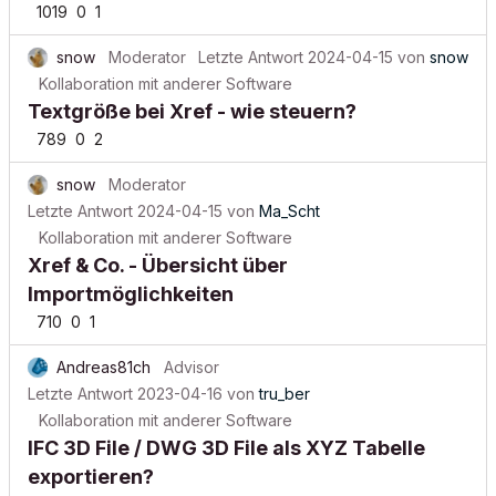
1019
0
1
snow
Moderator
Letzte Antwort
2024-04-15
von
snow
Kollaboration mit anderer Software
Textgröße bei Xref - wie steuern?
789
0
2
snow
Moderator
Letzte Antwort
2024-04-15
von
Ma_Scht
Kollaboration mit anderer Software
Xref & Co. - Übersicht über
Importmöglichkeiten
710
0
1
Andreas81ch
Advisor
Letzte Antwort
2023-04-16
von
tru_ber
Kollaboration mit anderer Software
IFC 3D File / DWG 3D File als XYZ Tabelle
exportieren?