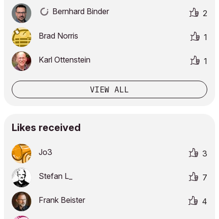
Bernhard Binder
2
Brad Norris
1
Karl Ottenstein
1
VIEW ALL
Likes received
Jo3
3
Stefan L_
7
Frank Beister
4