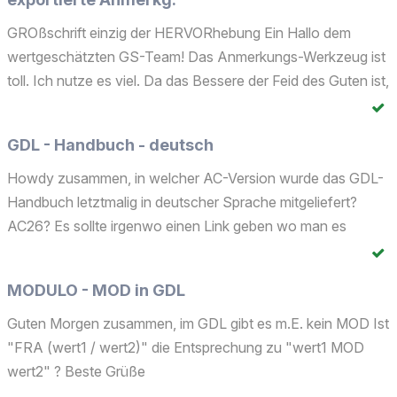
GROßschrift einzig der HERVORhebung Ein Hallo dem
wertgeschätzten GS-Team! Das Anmerkungs-Werkzeug ist
toll. Ich nutze es viel. Da das Bessere der Feid des Guten ist,
habe ich doch gleich ein paar Ideen. Ich wünsche mir: a1:
dass im Anmerkungs-Manager ein draufzoomen auf die...
GDL - Handbuch - deutsch
Howdy zusammen, in welcher AC-Version wurde das GDL-
Handbuch letztmalig in deutscher Sprache mitgeliefert?
AC26? Es sollte irgenwo einen Link geben wo man es
herunterladen kann. Falls es den LINK gibt, Bitte um
Benennung! Beste Grüße Mario
MODULO - MOD in GDL
Guten Morgen zusammen, im GDL gibt es m.E. kein MOD Ist
"FRA (wert1 / wert2)" die Entsprechung zu "wert1 MOD
wert2" ? Beste Grüße