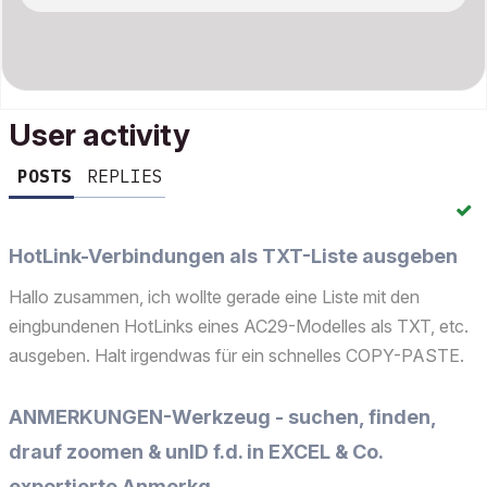
User activity
POSTS
REPLIES
HotLink-Verbindungen als TXT-Liste ausgeben
Hallo zusammen, ich wollte gerade eine Liste mit den
eingbundenen HotLinks eines AC29-Modelles als TXT, etc.
ausgeben. Halt irgendwas für ein schnelles COPY-PASTE.
Ich scheiterte, suchte in der Hilfe, im www und nun frage ich
flehend, bittend Euch um Hilfe! Grüße Mario
ANMERKUNGEN-Werkzeug - suchen, finden,
drauf zoomen & unID f.d. in EXCEL & Co.
exportierte Anmerkg.