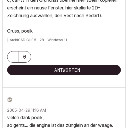
c, ctrl-v) in den Grundriss übernehmen (Beim kopieren
erscheint ein neuse Fenster. hier skalierte 2D-
Zeichnung auswählen, den Rest nach Bedarf).
Gruss, poeik
ArchiCAD CHE 5 - 28 - Windows 11
0
ANTWORTEN
‎2005-04-29
11:16 AM
vielen dank poeik,
so gehts... die engine ist das zünglein an der waage.