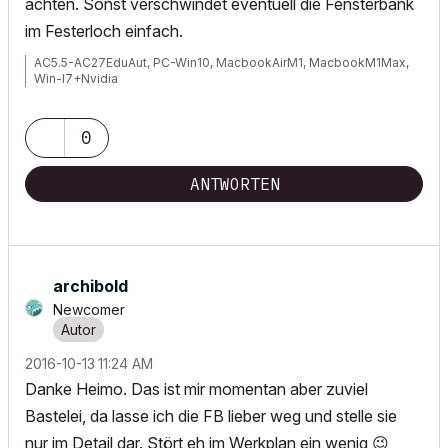
achten. Sonst verschwindet eventuell die Fensterbank
im Festerloch einfach.
AC5.5-AC27EduAut, PC-Win10, MacbookAirM1, MacbookM1Max,
Win-I7+Nvidia
0
ANTWORTEN
archibold
Newcomer
‎2016-10-13
11:24 AM
Danke Heimo. Das ist mir momentan aber zuviel
Bastelei, da lasse ich die FB lieber weg und stelle sie
nur im Detail dar. Stört eh im Werkplan ein wenig
😉