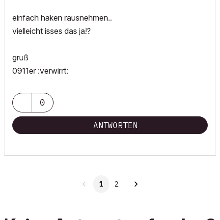
einfach haken rausnehmen..
vielleicht isses das ja!?
gruß
0911er :verwirrt:
0
ANTWORTEN
1
2