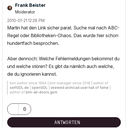
Frank Beister
Moderator
‎2010-01-21
12:28 PM
Martin hat den Link sicher parat. Suche mal nach ABC-
Regel oder Bibliotheken-Chaos. Das wurde hier schon
hundertfach besprochen.
Aber dennoch: Welche Fehlermeldungen bekommst du
und welche stören? Es gibt da nämlich auch welche,
die du ignorieren kannst.
bim author since 1994 | bim manager since 2018 | author of
selfGDL.de
|
openGDL
|
skewed archicad user hall of fame
|
author of
bim-all-doors.gsm
0
ANTWORTEN