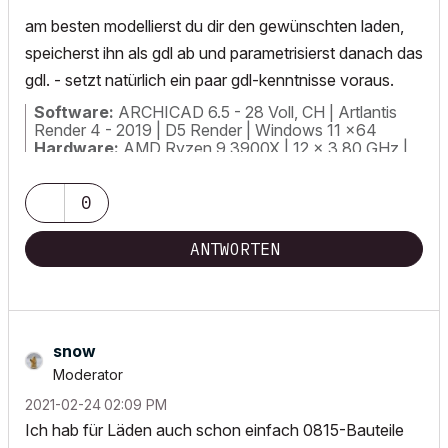
am besten modellierst du dir den gewünschten laden,
speicherst ihn als gdl ab und parametrisierst danach das
gdl. - setzt natürlich ein paar gdl-kenntnisse voraus.
Software:
ARCHICAD 6.5 - 28 Voll, CH | Artlantis
Render 4 - 2019 | D5 Render | Windows 11 x64
Hardware:
AMD Ryzen 9 3900X | 12 x 3.80 GHz |
64 GB RAM | Nvidia GeForce RTX 2070
0
ANTWORTEN
snow
Moderator
‎2021-02-24
02:09 PM
Ich hab für Läden auch schon einfach 0815-Bauteile