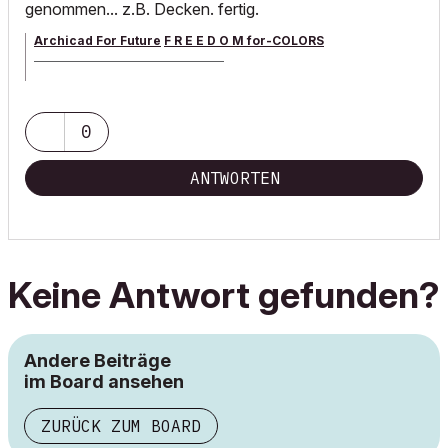
genommen... z.B. Decken. fertig.
Archicad For Future
F R E E D O M for-COLORS
______________________________________
archicad versions 8-29 | mac os 13 | win 11
0
ANTWORTEN
Keine Antwort gefunden?
Andere Beiträge
im Board ansehen
ZURÜCK ZUM BOARD