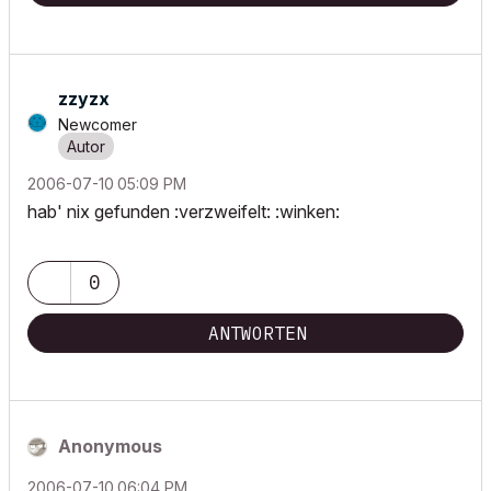
zzyzx
Newcomer
‎2006-07-10
05:09 PM
hab' nix gefunden :verzweifelt: :winken:
0
ANTWORTEN
Anonymous
‎2006-07-10
06:04 PM