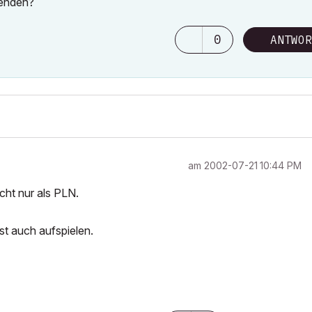
senden?
0
ANTWOR
am
‎2002-07-21
10:44 PM
ht nur als PLN.
st auch aufspielen.