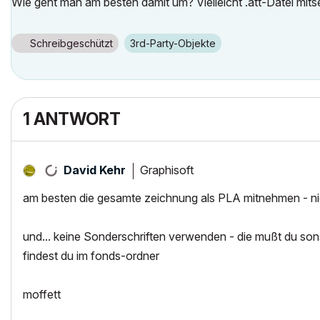
Wie geht man am besten damit um? Vielleicht .att-Datei mit
Schreibgeschützt
3rd-Party-Objekte
1 ANTWORT
Graphisoft
David Kehr
am besten die gesamte zeichnung als PLA mitnehmen - nic
und... keine Sonderschriften verwenden - die mußt du son
findest du im fonds-ordner
moffett