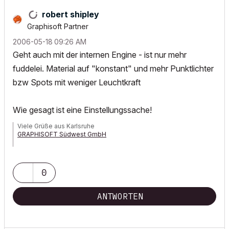
robert shipley
Graphisoft Partner
‎2006-05-18
09:26 AM
Geht auch mit der internen Engine - ist nur mehr
fuddelei. Material auf "konstant" und mehr Punktlichter
bzw Spots mit weniger Leuchtkraft
Wie gesagt ist eine Einstellungssache!
Viele Grüße aus Karlsruhe
GRAPHISOFT Südwest GmbH
HPZ420 XeonE-1650, 24GB-Ram, GeForceGTX670-4GB,
Win7prof64, AC 19, Art*lantis 6, 3ds max2012
0
ANTWORTEN