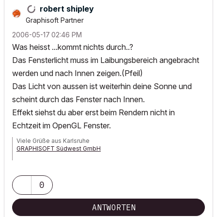
robert shipley
Graphisoft Partner
‎2006-05-17
02:46 PM
Was heisst ...kommt nichts durch..?
Das Fensterlicht muss im Laibungsbereich angebracht
werden und nach Innen zeigen.(Pfeil)
Das Licht von aussen ist weiterhin deine Sonne und
scheint durch das Fenster nach Innen.
Effekt siehst du aber erst beim Rendern nicht in
Echtzeit im OpenGL Fenster.
Viele Grüße aus Karlsruhe
GRAPHISOFT Südwest GmbH
HPZ420 XeonE-1650, 24GB-Ram, GeForceGTX670-4GB,
Win7prof64, AC 19, Art*lantis 6, 3ds max2012
0
ANTWORTEN