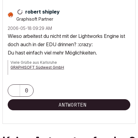
robert shipley
Graphisoft Partner
‎2006-05-18
09:29 AM
Wieso arbeitest du nicht mit der Lightworks Engine ist
doch auch in der EDU drinnen? :crazy:
Du hast einfach viel mehr Möglichkeiten.
Viele Grüße aus Karlsruhe
GRAPHISOFT Südwest GmbH
HPZ420 XeonE-1650, 24GB-Ram, GeForceGTX670-4GB,
Win7prof64, AC 19, Art*lantis 6, 3ds max2012
0
ANTWORTEN