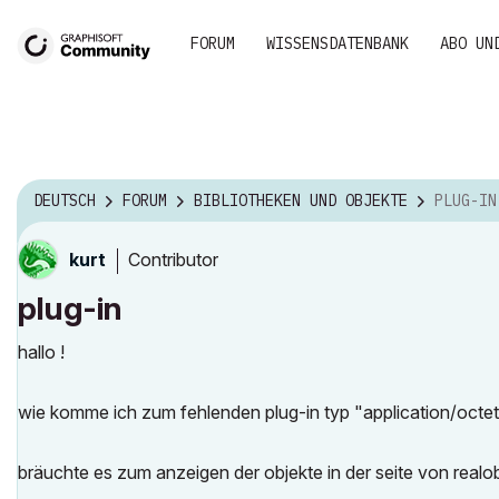
FORUM
WISSENSDATENBANK
ABO UN
DEUTSCH
FORUM
BIBLIOTHEKEN UND OBJEKTE
PLUG-IN
Contributor
kurt
plug-in
hallo !
wie komme ich zum fehlenden plug-in typ "application/octet-
bräuchte es zum anzeigen der objekte in der seite von realob