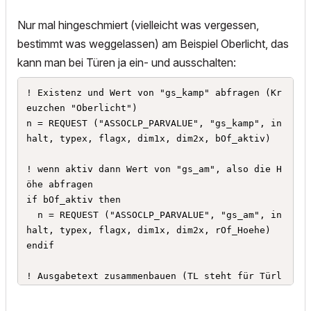
Nur mal hingeschmiert (vielleicht was vergessen,
bestimmt was weggelassen) am Beispiel Oberlicht, das
kann man bei Türen ja ein- und ausschalten:
! Existenz und Wert von "gs_kamp" abfragen (Kr
euzchen "Oberlicht")

n = REQUEST ("ASSOCLP_PARVALUE", "gs_kamp", in
halt, typex, flagx, dim1x, dim2x, bOf_aktiv)

! wenn aktiv dann Wert von "gs_am", also die H
öhe abfragen

if bOf_aktiv then

  n = REQUEST ("ASSOCLP_PARVALUE", "gs_am", in
halt, typex, flagx, dim1x, dim2x, rOf_Hoehe)

endif

! Ausgabetext zusammenbauen (TL steht für Türl
iste)

if bOf_aktiv then
