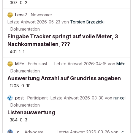
307
0
2
Lena7
Newcomer
Letzte Antwort
2026-05-23
von
Torsten Brzezicki
Dokumentation
Eingabe Tracker springt auf volle Meter, 3
Nachkommastellen, ???
401
1
1
MiFe
Enthusiast
Letzte Antwort
2026-04-15
von
MiFe
Dokumentation
Auswertung Anzahl auf Grundriss angeben
1208
0
10
post
Participant
Letzte Antwort
2026-03-30
von
runxel
Dokumentation
Listenauswertung
384
0
3
_c_
Advocate
Letzte Antwort
2026-03-26
von
_c_