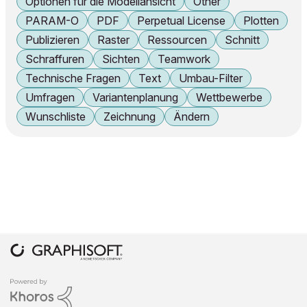
Optionen für die Modellansicht
Other
PARAM-O
PDF
Perpetual License
Plotten
Publizieren
Raster
Ressourcen
Schnitt
Schraffuren
Sichten
Teamwork
Technische Fragen
Text
Umbau-Filter
Umfragen
Variantenplanung
Wettbewerbe
Wunschliste
Zeichnung
Ändern