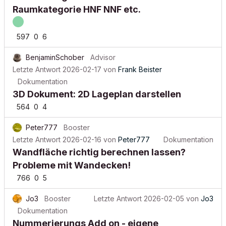
Raumkategorie HNF NNF etc.
597
0
6
BenjaminSchober
Advisor
Letzte Antwort
2026-02-17
von
Frank Beister
Dokumentation
3D Dokument: 2D Lageplan darstellen
564
0
4
Peter777
Booster
Letzte Antwort
2026-02-16
von
Peter777
Dokumentation
Wandfläche richtig berechnen lassen?
Probleme mit Wandecken!
766
0
5
Jo3
Booster
Letzte Antwort
2026-02-05
von
Jo3
Dokumentation
Nummerierungs Add on - eigene