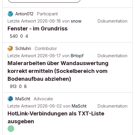
Anton012
Participant
Letzte Antwort
2026-06-18
von
snow
Dokumentation
Fenster - im Grundriss
540
0
4
Schluhri
Contributor
Letzte Antwort
2026-06-17
von
BHopf
Dokumentation
Malerarbeiten über Wandauswertung
korrekt ermitteln (Sockelbereich vom
Bodenaufbau abziehen)
913
0
8
MaScht
Advocate
Letzte Antwort
2026-06-02
von
MaScht
Dokumentation
HotLink-Verbindungen als TXT-Liste
ausgeben