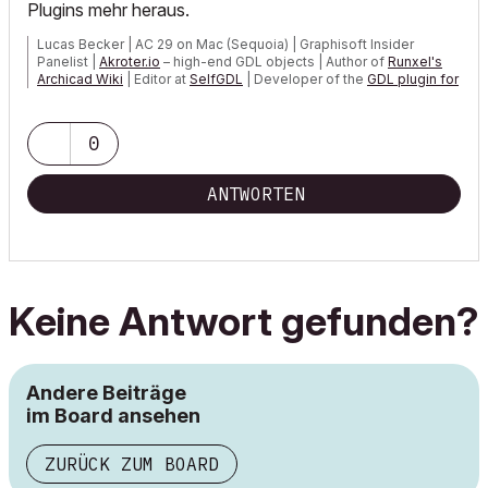
Plugins mehr heraus.
Lucas Becker | AC 29 on Mac (Sequoia) | Graphisoft Insider
Panelist |
Akroter.io
– high-end GDL objects | Author of
Runxel's
Archicad Wiki
| Editor at
SelfGDL
| Developer of the
GDL plugin for
Sublime Text
My List of AC shortcomings & bugs
|
I Will Piledrive You If You
0
Mention AI Again
|
POSIWID – The Purpose Of a System Is What It Does ///
ANTWORTEN
«Furthermore, I consider that Carth...
yearly releases
must be
destroyed»
Keine Antwort gefunden?
Andere Beiträge
im Board ansehen
ZURÜCK ZUM BOARD