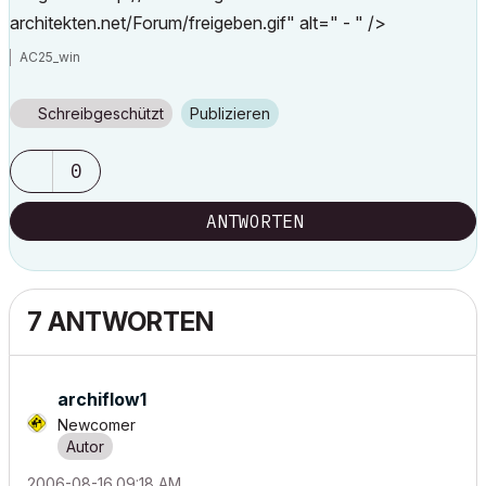
architekten.net/Forum/freigeben.gif" alt=" - " />
AC25_win
Schreibgeschützt
Publizieren
0
ANTWORTEN
7 ANTWORTEN
archiflow1
Newcomer
‎2006-08-16
09:18 AM