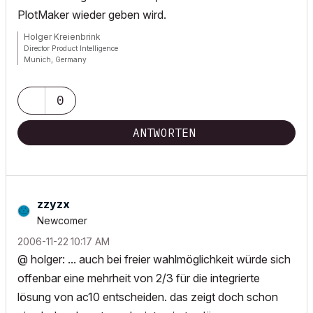
PlotMaker wieder geben wird.
Holger Kreienbrink
Director Product Intelligence
Munich, Germany
Archicad since Version 5....
If I sound too harsh, please forgive me: I am German.
0
ANTWORTEN
zzyzx
Newcomer
‎2006-11-22
10:17 AM
@ holger: ... auch bei freier wahlmöglichkeit würde sich
offenbar eine mehrheit von 2/3 für die integrierte
lösung von ac10 entscheiden. das zeigt doch schon