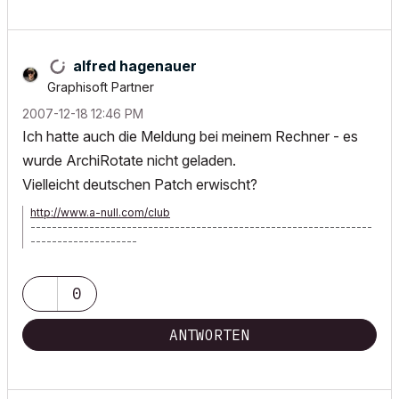
alfred hagenauer
Graphisoft Partner
‎2007-12-18
12:46 PM
Ich hatte auch die Meldung bei meinem Rechner - es
wurde ArchiRotate nicht geladen.
Vielleicht deutschen Patch erwischt?
http://www.a-null.com/club
----------------------------------------------------------------
--------------------
ArchiCAD seit 3.12 - ArchiPHYSIK seit MacBauphysik - MacBook
Air
0
ANTWORTEN