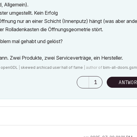
, Allgemein).
ter umgestellt. Kein Erfolg
ffnung nur an einer Schicht (Innenputz) hängt (was aber ande
r Rolladenkasten die Öffnungsgeometrie stört.
oblem mal gehabt und gelöst?
n. Zwei Produkte, zwei Serviceverträge, ein Hersteller.
|
openGDL
|
skewed archicad user hall of fame
| author of
bim-all-doors.gsm
1
ANTWOR