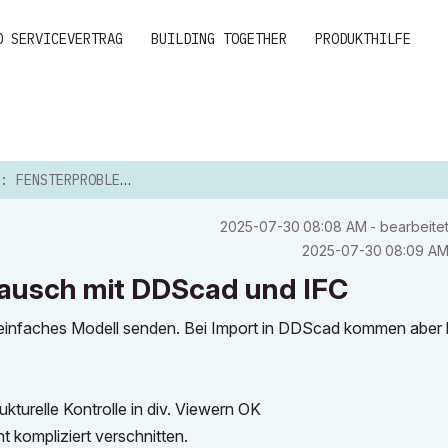
D SERVICEVERTRAG
BUILDING TOGETHER
PRODUKTHILFE
PROBLEME BEI MODELLAUSTAUSCH MIT D...
‎2025-07-30
08:08 AM
- bearbeite
‎2025-07-30
08:09 A
tausch mit DDScad und IFC
einfaches Modell senden. Bei Import in DDScad kommen aber 
rukturelle Kontrolle in div. Viewern OK
 kompliziert verschnitten.