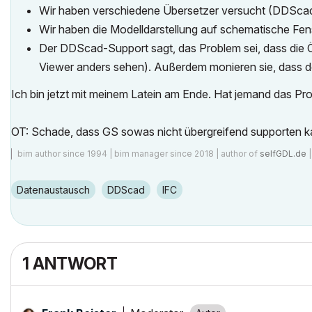
Wir haben verschiedene Übersetzer versucht (DDScad
Wir haben die Modelldarstellung auf schematische Fens
Der DDScad-Support sagt, das Problem sei, dass die Ö
Viewer anders sehen). Außerdem monieren sie, dass de
Ich bin jetzt mit meinem Latein am Ende. Hat jemand das Pr
OT: Schade, dass GS sowas nicht übergreifend supporten kan
bim author since 1994 | bim manager since 2018 | author of
selfGDL.de
Datenaustausch
DDScad
IFC
1 ANTWORT