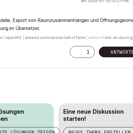
am
‎2025-07-30
01:21 PM
bauteile, Export von Raumzusammenhängen und Öffnungsgeomet
ung im Übersetzer.
de
|
openGDL
|
skewed archicad user hall of fame
| author of
bim-all-doors.
1
ANTWORT
Lösungen
Eine neue Diskussion
hen
starten!
RTE LÖSUNGEN ZEIGEN
NEUES THEMA ERSTELLEN