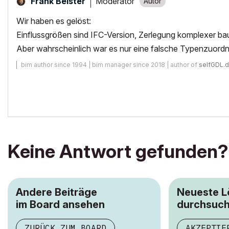
Moderator
Frank Beister
Wir haben es gelöst:
Einflussgrößen sind IFC-Version, Zerlegung komplexer 
Aber wahrscheinlich war es nur eine falsche Typenzuordn
bim author since 1994 | bim manager since 2018 | author of
selfGDL.
Keine Antwort gefunden?
Andere Beiträge
Neueste 
im Board ansehen
durchsuc
ZURÜCK ZUM BOARD
AKZEPTIE