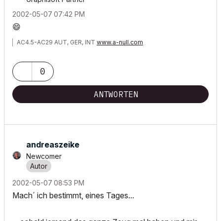
‎2002-05-07
07:42 PM
😄
AC4.5-AC29 AUT, GER, INT
www.a-null.com
0
ANTWORTEN
andreaszeike
Newcomer
‎2002-05-07
08:53 PM
Mach´ ich bestimmt, eines Tages...