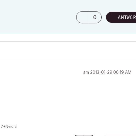
0
ANTWOR
am
‎2013-01-29
06:19 AM
I7+Nvidia