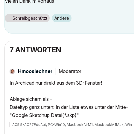
Vielen Dank im vorraus
Schreibgeschützt
Andere
7 ANTWORTEN
Moderator
Hmooslechner
In Archicad nur direkt aus dem 3D-Fenster!
Ablage sichern als -
Dateityp ganz unten: In der Liste etwas unter der Mitte-
"Google Sketchup Datei(*.skp)"
AC5.5-AC27EduAut, PC-Win10, MacbookAirM1, MacbookM1Max, Win-