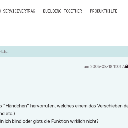
D SERVICEVERTRAG
BUILDING TOGETHER
PRODUKTHILFE
EBEN
am
‎2005-08-18
11:01 A
as "Händchen" hervorrufen, welches einem das Verschieben d
nd etc.)
n ich blind oder gibts die Funktion wirklich nicht?