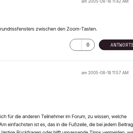
am
‎2005-08-18
11:42 AM
Grundrissfensters zwischen den Zoom-Tasten.
0
ANTWORT
am
‎2005-08-18
11:57 AM
reich für die anderen Teilnehmer im Forum, zu wissen, welche
einfachsten ist es, das in die Fußzeile, die bei jedem Beitrag
 lästige Rückfragen oder hilft unpassende Tipps vermeiden, we