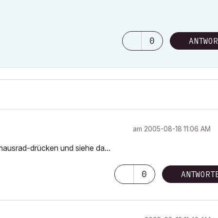
0
ANTWOR
am
‎2005-08-18
11:06 AM
mausrad-drücken und siehe da...
0
ANTWORT