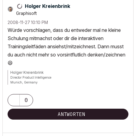
Holger Kreienbrink
Graphisoft
‎2008-11-27
10:10 PM
Würde vorschlagen, dass du entweder mal ne kleine
Schulung mitmachst oder dir die interaktiven
Trainingsleitfäden ansiehst/mitzeichnest. Dann musst
du auch nicht mehr so vorsintflutlich denken/zeichnen
😄
Holger Kreienbrink
Director Product Intelligence
Munich, Germany
Archicad since Version 5....
If I sound too harsh, please forgive me: I am German.
0
ANTWORTEN