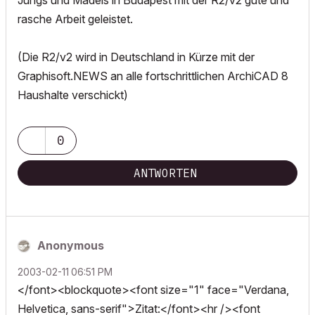
Jungs und Mädels in Budapest mit der R2/v2 gute und
rasche Arbeit geleistet.
(Die R2/v2 wird in Deutschland in Kürze mit der
Graphisoft.NEWS an alle fortschrittlichen ArchiCAD 8
Haushalte verschickt)
0
ANTWORTEN
Anonymous
‎2003-02-11
06:51 PM
</font><blockquote><font size="1" face="Verdana,
Helvetica, sans-serif">Zitat:</font><hr /><font