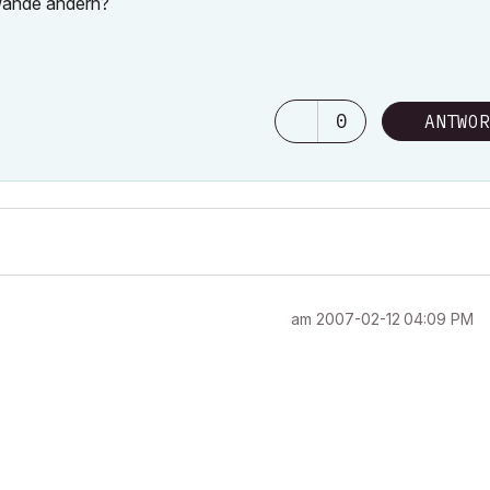
 Wände ändern?
0
ANTWOR
am
‎2007-02-12
04:09 PM