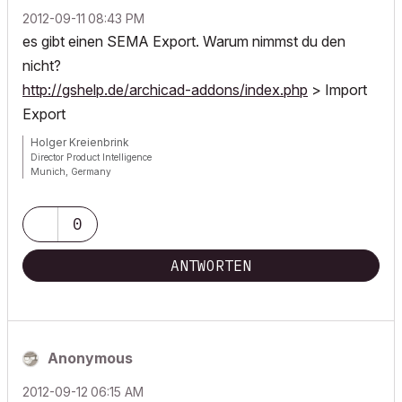
‎2012-09-11
08:43 PM
es gibt einen SEMA Export. Warum nimmst du den
nicht?
http://gshelp.de/archicad-addons/index.php
> Import
Export
Holger Kreienbrink
Director Product Intelligence
Munich, Germany
Archicad since Version 5....
If I sound too harsh, please forgive me: I am German.
0
ANTWORTEN
Anonymous
‎2012-09-12
06:15 AM