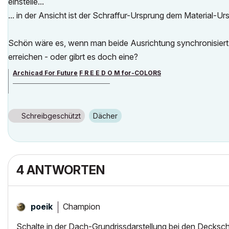
einstelle...
... in der Ansicht ist der Schraffur-Ursprung dem Material-U
Schön wäre es, wenn man beide Ausrichtung synchronisiert 
erreichen - oder gibrt es doch eine?
Archicad For Future
F R E E D O M for-COLORS
______________________________________
archicad versions 8-29 | mac os 13 | win 11
Schreibgeschützt
Dächer
4 ANTWORTEN
Champion
poeik
Schalte in der Dach-Grundrissdarstellung bei den Decksch