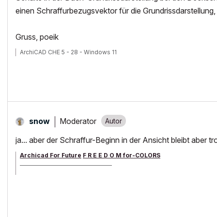
einen Schraffurbezugsvektor für die Grundrissdarstellung,
Gruss, poeik
ArchiCAD CHE 5 - 28 - Windows 11
Moderator
snow
ja... aber der Schraffur-Beginn in der Ansicht bleibt aber
Archicad For Future
F R E E D O M for-COLORS
______________________________________
archicad versions 8-29 | mac os 13 | win 11