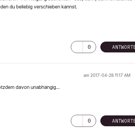
 den du beliebig verschieben kannst.
0
ANTWORT
am
‎2017-04-28
11:17 AM
 trotzdem davon unabhängig...
0
ANTWORT