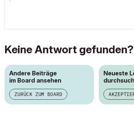
archicad versions 8-29 | mac os 13 | win 11
Keine Antwort gefunden?
Andere Beiträge
Neueste 
im Board ansehen
durchsuc
ZURÜCK ZUM BOARD
AKZEPTIE