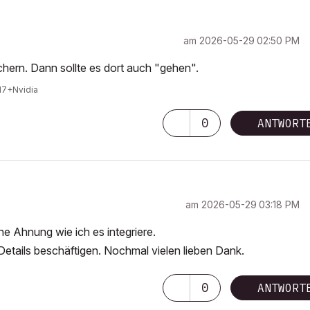
am
‎2026-05-29
02:50 PM
chern. Dann sollte es dort auch "gehen".
I7+Nvidia
0
ANTWORT
am
‎2026-05-29
03:18 PM
e Ahnung wie ich es integriere.
 Details beschäftigen. Nochmal vielen lieben Dank.
0
ANTWORT