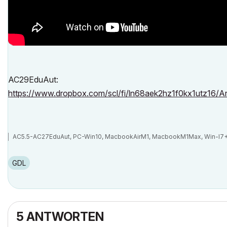
AC29EduAut:
https://www.dropbox.com/scl/fi/ln68aek2hz1f0kx1utz16/A
AC5.5-AC27EduAut, PC-Win10, MacbookAirM1, MacbookM1Max, Win-I7+
GDL
5 ANTWORTEN