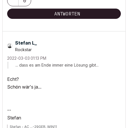
0
ANTWORTEN
Stefan L_
Rockstar
‎2022-03-03
01:13 PM
... dass es am Ende immer eine Lösung gibt...
Echt?
Schön wär's ja...
--
Stefan
Stefan - AC ...-29GER, WIN11