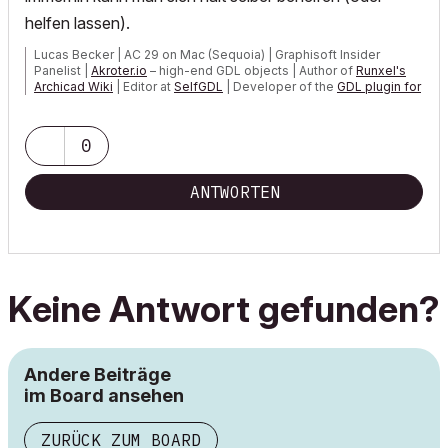
helfen lassen).
Lucas Becker | AC 29 on Mac (Sequoia) | Graphisoft Insider
Panelist |
Akroter.io
– high-end GDL objects | Author of
Runxel's
Archicad Wiki
| Editor at
SelfGDL
| Developer of the
GDL plugin for
Sublime Text
My List of AC shortcomings & bugs
|
I Will Piledrive You If You
0
Mention AI Again
|
POSIWID – The Purpose Of a System Is What It Does ///
ANTWORTEN
«Furthermore, I consider that Carth...
yearly releases
must be
destroyed»
Keine Antwort gefunden?
Andere Beiträge
im Board ansehen
ZURÜCK ZUM BOARD