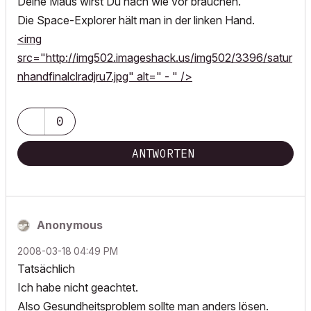
Deine Maus wirst Du nach wie vor brauchen.
Die Space-Explorer hält man in der linken Hand.
<img
src="http://img502.imageshack.us/img502/3396/satur
nhandfinalclradjru7.jpg" alt=" - " />
0
ANTWORTEN
Anonymous
‎2008-03-18
04:49 PM
Tatsächlich
Ich habe nicht geachtet.
Also Gesundheitsproblem sollte man anders lösen.