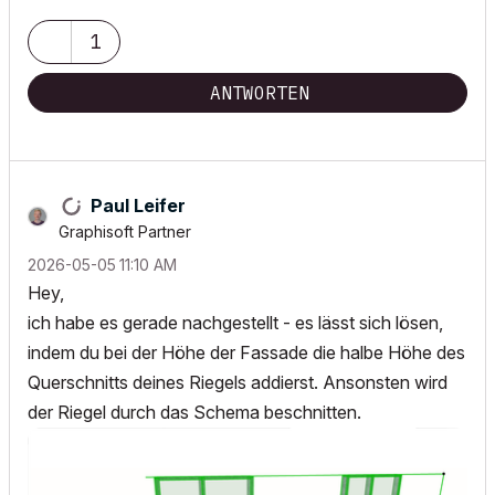
My List of AC shortcomings & bugs
|
I Will Piledrive You If You
1
Mention AI Again
|
POSIWID – The Purpose Of a System Is What It Does ///
ANTWORTEN
«Furthermore, I consider that Carth...
yearly releases
must be
destroyed»
Paul Leifer
Graphisoft Partner
‎2026-05-05
11:10 AM
Hey,
ich habe es gerade nachgestellt - es lässt sich lösen,
indem du bei der Höhe der Fassade die halbe Höhe des
Querschnitts deines Riegels addierst. Ansonsten wird
der Riegel durch das Schema beschnitten.