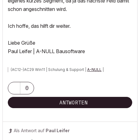
eigenes kurzes Segment, da ja das nächste Feld damit
schon angeschnitten wird.
Ich hoffe, das hilft dir weiter.
Liebe Grüße
Paul Leifer | A-NULL Bausoftware
(AC12-)AC29 Win11 | Schulung & Support |
A-NULL
|
0
ANTWORTEN
Als Antwort auf
Paul Leifer