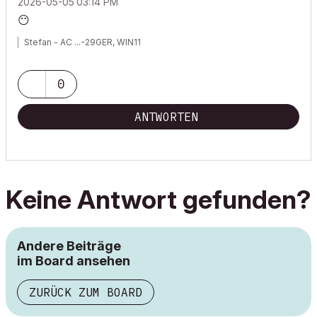
‎2026-05-05
03:14 PM
😶
Stefan - AC ...-29GER, WIN11
0
ANTWORTEN
Keine Antwort gefunden?
Andere Beiträge
im Board ansehen
ZURÜCK ZUM BOARD