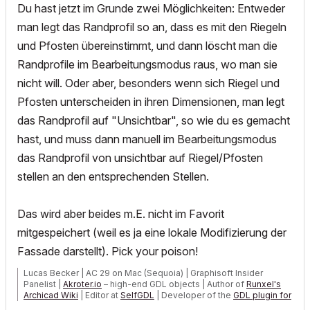
Du hast jetzt im Grunde zwei Möglichkeiten: Entweder
man legt das Randprofil so an, dass es mit den Riegeln
und Pfosten übereinstimmt, und dann löscht man die
Randprofile im Bearbeitungsmodus raus, wo man sie
nicht will. Oder aber, besonders wenn sich Riegel und
Pfosten unterscheiden in ihren Dimensionen, man legt
das Randprofil auf "Unsichtbar", so wie du es gemacht
hast, und muss dann manuell im Bearbeitungsmodus
das Randprofil von unsichtbar auf Riegel/Pfosten
stellen an den entsprechenden Stellen.
Das wird aber beides m.E. nicht im Favorit
mitgespeichert (weil es ja eine lokale Modifizierung der
Fassade darstellt). Pick your poison!
Lucas Becker | AC 29 on Mac (Sequoia) | Graphisoft Insider
Panelist |
Akroter.io
– high-end GDL objects | Author of
Runxel's
Archicad Wiki
| Editor at
SelfGDL
| Developer of the
GDL plugin for
Sublime Text