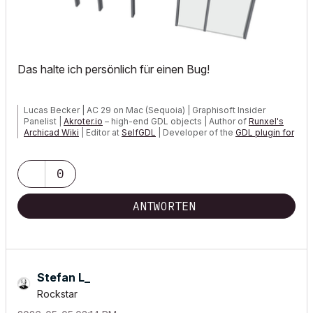
Das halte ich persönlich für einen Bug!
Lucas Becker | AC 29 on Mac (Sequoia) | Graphisoft Insider
Panelist |
Akroter.io
– high-end GDL objects | Author of
Runxel's
Archicad Wiki
| Editor at
SelfGDL
| Developer of the
GDL plugin for
Sublime Text
My List of AC shortcomings & bugs
|
I Will Piledrive You If You
0
Mention AI Again
|
POSIWID – The Purpose Of a System Is What It Does ///
ANTWORTEN
«Furthermore, I consider that Carth...
yearly releases
must be
destroyed»
Stefan L_
Rockstar