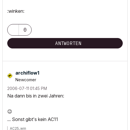
:winken:
0
ANTWORTEN
archiflow1
Newcomer
‎2006-07-11
01:45 PM
Na dann bis in zwei Jahren:
😉
... Sonst gibt's kein AC11
AC25_win