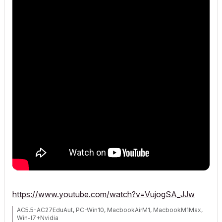
https://www.youtube.com/watch?v=VujogSA_JJw
AC5.5-AC27EduAut, PC-Win10, MacbookAirM1, MacbookM1Max,
Win-I7+Nvidia