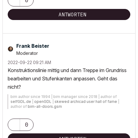
0
ANTWORTEN
Frank Beister
Moderator
‎2022-09-22
09:21 AM
Konstruktionslinie mittig und dann Treppe im Grundriss
bearbeiten und Stufenkanten anpassen. Geht das
nicht?
bim author since 1994 | bim manager since 2018 | author of
selfGDL.de
|
openGDL
|
skewed archicad user hall of fame
|
author of
bim-all-doors.gsm
0