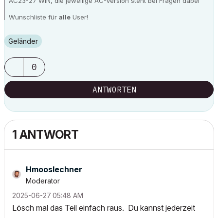
AC23-27 WIN, die jeweilige AC-Version steht bei Fragen dabei
Wunschliste für
alle
User!
Geländer
0
ANTWORTEN
1 ANTWORT
Hmooslechner
Moderator
‎2025-06-27
05:48 AM
Lösch mal das Teil einfach raus. Du kannst jederzeit