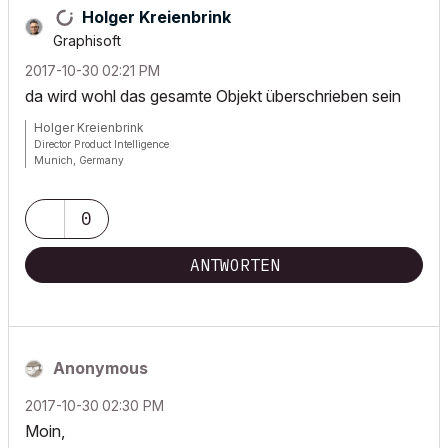
Holger Kreienbrink
Graphisoft
‎2017-10-30
02:21 PM
da wird wohl das gesamte Objekt überschrieben sein
Holger Kreienbrink
Director Product Intelligence
Munich, Germany
Archicad since Version 5....
If I sound too harsh, please forgive me: I am German.
0
ANTWORTEN
Anonymous
‎2017-10-30
02:30 PM
Moin,