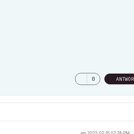
0
ANTWOR
am
‎2022-02-15
07:28 PM