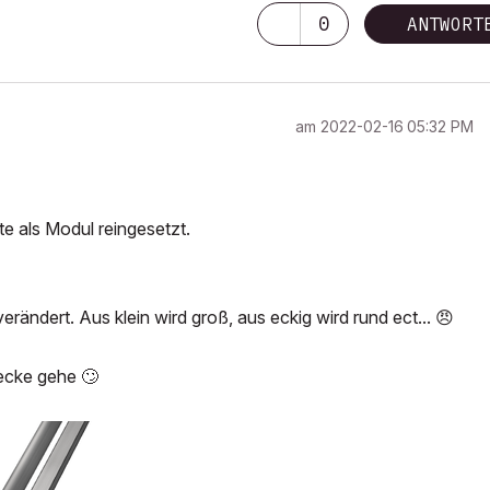
0
ANTWORT
am
‎2022-02-16
05:32 PM
ite als Modul reingesetzt.
rändert. Aus klein wird groß, aus eckig wird rund ect...
😠
Decke gehe
🙄