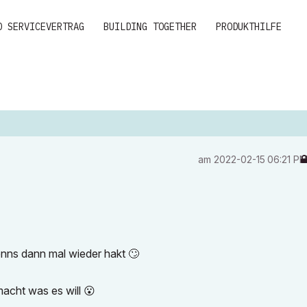
D SERVICEVERTRAG
BUILDING TOGETHER
PRODUKTHILFE
am
‎2022-02-15
06:21 P
wenns dann mal wieder hakt
🙄
macht was es will
😮