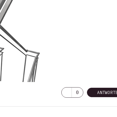
0
ANTWORT