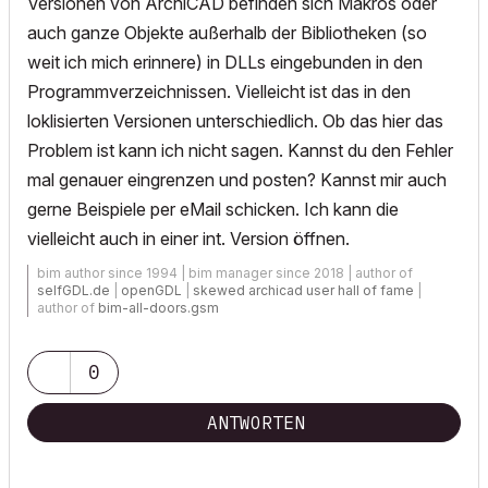
Versionen von ArchiCAD befinden sich Makros oder
auch ganze Objekte außerhalb der Bibliotheken (so
weit ich mich erinnere) in DLLs eingebunden in den
Programmverzeichnissen. Vielleicht ist das in den
loklisierten Versionen unterschiedlich. Ob das hier das
Problem ist kann ich nicht sagen. Kannst du den Fehler
mal genauer eingrenzen und posten? Kannst mir auch
gerne Beispiele per eMail schicken. Ich kann die
vielleicht auch in einer int. Version öffnen.
bim author since 1994 | bim manager since 2018 | author of
selfGDL.de
|
openGDL
|
skewed archicad user hall of fame
|
author of
bim-all-doors.gsm
0
ANTWORTEN