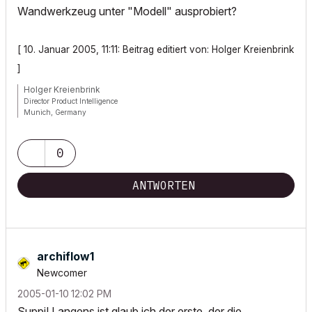
Wandwerkzeug unter "Modell" ausprobiert?
[ 10. Januar 2005, 11:11: Beitrag editiert von: Holger Kreienbrink
]
Holger Kreienbrink
Director Product Intelligence
Munich, Germany
Archicad since Version 5....
If I sound too harsh, please forgive me: I am German.
0
ANTWORTEN
archiflow1
Newcomer
‎2005-01-10
12:02 PM
Suppi! Langens ist glaub ich der erste, der die