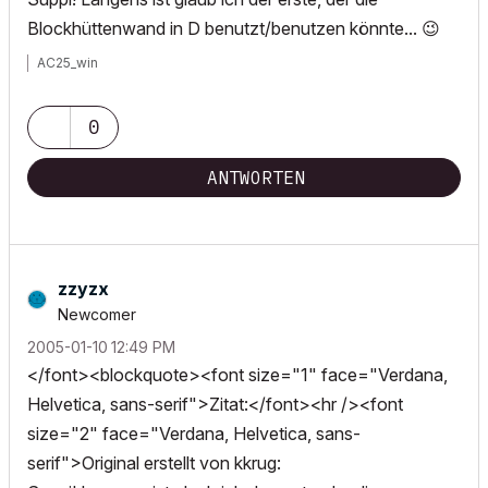
Blockhüttenwand in D benutzt/benutzen könnte...
😉
AC25_win
0
ANTWORTEN
zzyzx
Newcomer
‎2005-01-10
12:49 PM
</font><blockquote><font size="1" face="Verdana,
Helvetica, sans-serif">Zitat:</font><hr /><font
size="2" face="Verdana, Helvetica, sans-
serif">Original erstellt von kkrug: