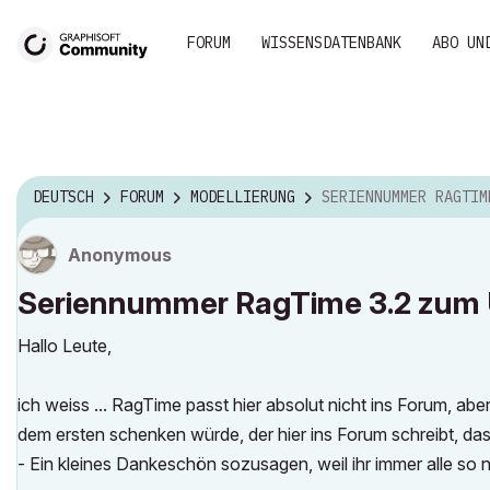
FORUM
WISSENSDATENBANK
ABO UN
DEUTSCH
FORUM
MODELLIERUNG
SERIENNUMMER RAGTIME 3.2 ZUM UPGRADE AUF VERSI
Anonymous
Seriennummer RagTime 3.2 zum U
Hallo Leute,
ich weiss ... RagTime passt hier absolut nicht ins Forum, ab
dem ersten schenken würde, der hier ins Forum schreibt, dass 
- Ein kleines Dankeschön sozusagen, weil ihr immer alle so ne