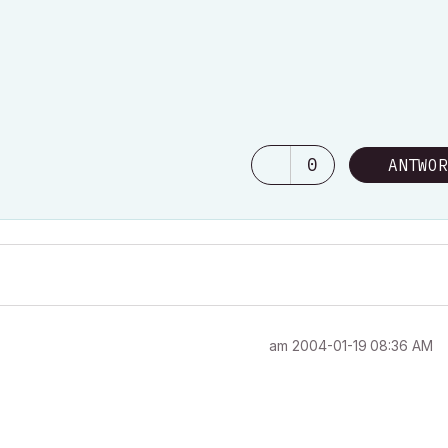
0
ANTWOR
am
‎2004-01-19
08:36 AM