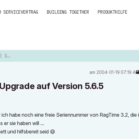
D SERVICEVERTRAG
BUILDING TOGETHER
PRODUKTHILFE
ON 5...
am
‎2004-01-19
07:19 A
pgrade auf Version 5.6.5
er ich habe noch eine freie Seriennummer von RagTime 3.2, die 
er sie haben will ...
tt und hilfsbereit seid
😄