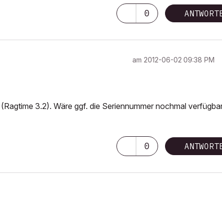
0
ANTWORT
am
‎2012-06-02
09:38 PM
n (Ragtime 3.2). Wäre ggf. die Seriennummer nochmal verfügba
0
ANTWORT