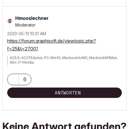
Hmooslechner
Moderator
‎2020-05-13
10:01 AM
https://forum.graphisoft.de/viewtopic.php?
f=25&t=27001
AC5.5-AC27EduAut, PC-Win10, MacbookAirM1, MacbookM1Max,
Win-I7+Nvidia
0
ANTWORTEN
Keine Antwort gefunden?