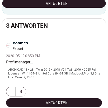
ANTWORTEN
3 ANTWORTEN
conmes
Expert
‎2020-05-12
02:59 PM
Profilmanager...
ARCHICAD 13 - 28 | Twin 2016 - 2018 V2 | Twin 2019 - 2025 Full
License | Win11 64-Bit, Intel Core i9, 64 GB | MacbookPro, 3,1 Ghz
Intel Core i7, 16 GB
0
http://www.conmes.de
ANTWORTEN