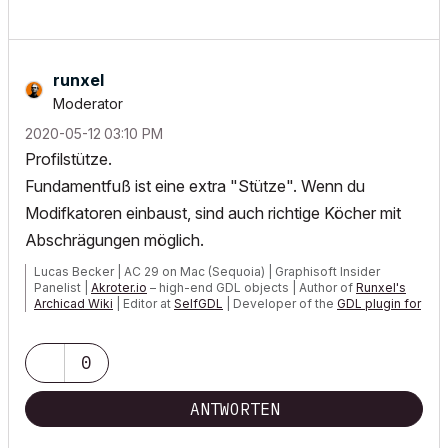
runxel
Moderator
‎2020-05-12
03:10 PM
Profilstütze.
Fundamentfuß ist eine extra "Stütze". Wenn du
Modifkatoren einbaust, sind auch richtige Köcher mit
Abschrägungen möglich.
Lucas Becker | AC 29 on Mac (Sequoia) | Graphisoft Insider
Panelist |
Akroter.io
– high-end GDL objects | Author of
Runxel's
Archicad Wiki
| Editor at
SelfGDL
| Developer of the
GDL plugin for
Sublime Text
My List of AC shortcomings & bugs
|
I Will Piledrive You If You
0
Mention AI Again
|
POSIWID – The Purpose Of a System Is What It Does ///
ANTWORTEN
«Furthermore, I consider that Carth...
yearly releases
must be
destroyed»