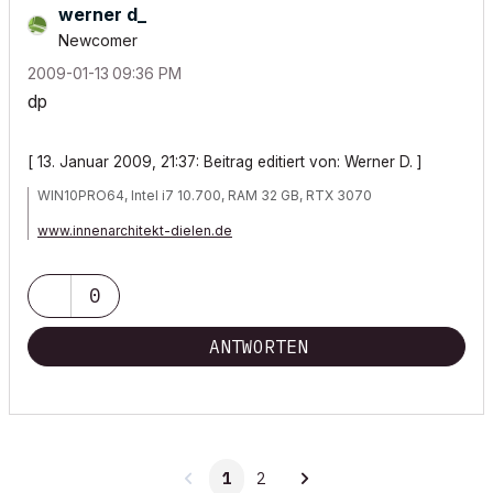
werner d_
Newcomer
‎2009-01-13
09:36 PM
dp
[ 13. Januar 2009, 21:37: Beitrag editiert von: Werner D. ]
WIN10PRO64, Intel i7 10.700, RAM 32 GB, RTX 3070
www.innenarchitekt-dielen.de
www.visualisierung-immobilien.de
0
ANTWORTEN
1
2