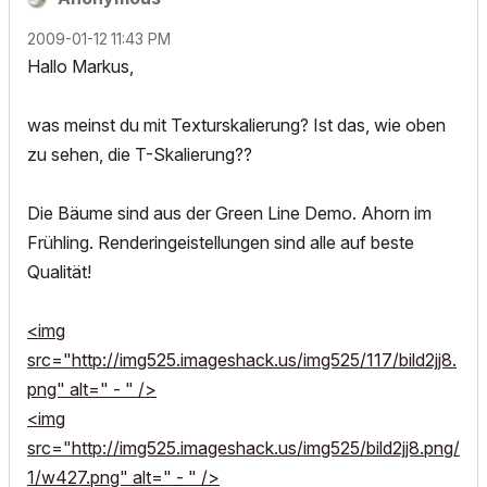
‎2009-01-12
11:43 PM
Hallo Markus,
was meinst du mit Texturskalierung? Ist das, wie oben
zu sehen, die T-Skalierung??
Die Bäume sind aus der Green Line Demo. Ahorn im
Frühling. Renderingeistellungen sind alle auf beste
Qualität!
<img
src="http://img525.imageshack.us/img525/117/bild2jj8.
png" alt=" - " />
<img
src="http://img525.imageshack.us/img525/bild2jj8.png/
1/w427.png" alt=" - " />