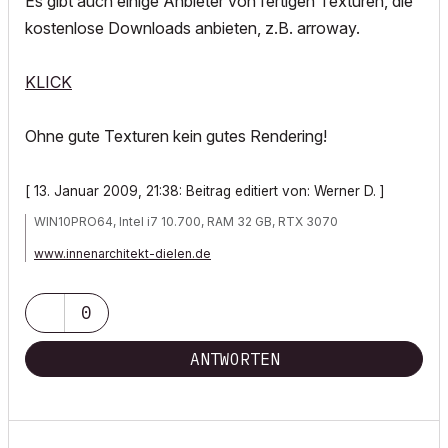
Es gibt auch einige Anbieter von fertigen Texturen, die
kostenlose Downloads anbieten, z.B. arroway.
KLICK
Ohne gute Texturen kein gutes Rendering!
[ 13. Januar 2009, 21:38: Beitrag editiert von: Werner D. ]
WIN10PRO64, Intel i7 10.700, RAM 32 GB, RTX 3070
www.innenarchitekt-dielen.de
www.visualisierung-immobilien.de
0
ANTWORTEN