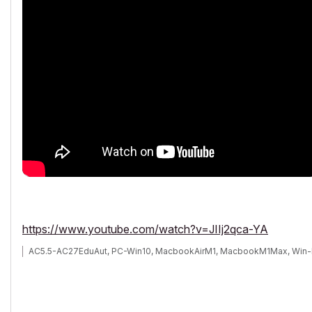
https://www.youtube.com/watch?v=JIIj2qca-YA
AC5.5-AC27EduAut, PC-Win10, MacbookAirM1, MacbookM1Max, Win-