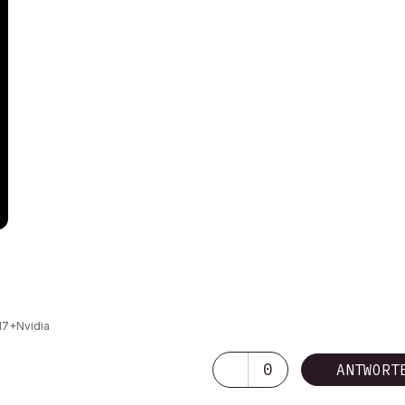
I7+Nvidia
0
ANTWORT