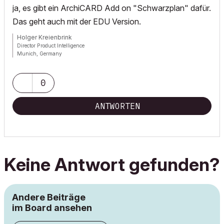
ja, es gibt ein ArchiCARD Add on "Schwarzplan" dafür.
Das geht auch mit der EDU Version.
Holger Kreienbrink
Director Product Intelligence
Munich, Germany
Archicad since Version 5....
If I sound too harsh, please forgive me: I am German.
0
ANTWORTEN
Keine Antwort gefunden?
Andere Beiträge
im Board ansehen