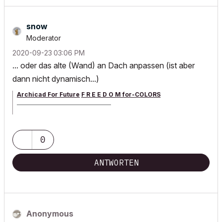
snow
Moderator
‎2020-09-23
03:06 PM
... oder das alte (Wand) an Dach anpassen (ist aber
dann nicht dynamisch...)
Archicad For Future
F R E E D O M for-COLORS
______________________________________
archicad versions 8-29 | mac os 13 | win 11
0
ANTWORTEN
Anonymous