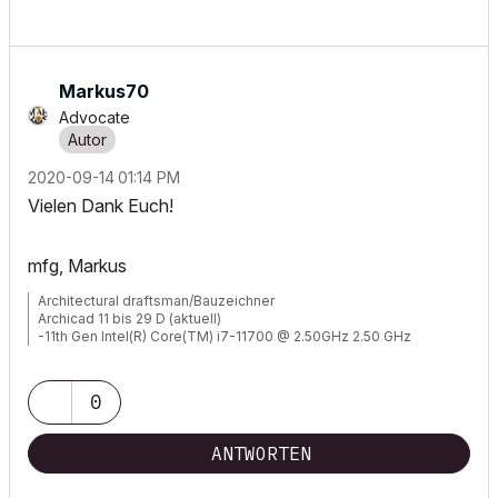
Markus70
Advocate
‎2020-09-14
01:14 PM
Vielen Dank Euch!
mfg, Markus
Architectural draftsman/Bauzeichner
Archicad 11 bis 29 D (aktuell)
-11th Gen Intel(R) Core(TM) i7-11700 @ 2.50GHz 2.50 GHz
-RAM 32 GB
-Windows 11 Pro
-NVIDIA Quadro RTX 4000
0
-Canon TM 300 + Scanner
ANTWORTEN