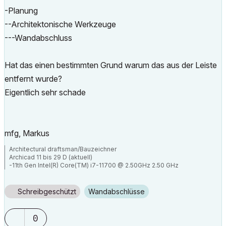
-Planung
--Architektonische Werkzeuge
---Wandabschluss
Hat das einen bestimmten Grund warum das aus der Leiste
entfernt wurde?
Eigentlich sehr schade
mfg, Markus
Architectural draftsman/Bauzeichner
Archicad 11 bis 29 D (aktuell)
-11th Gen Intel(R) Core(TM) i7-11700 @ 2.50GHz 2.50 GHz
-RAM 32 GB
-Windows 11 Pro
-NVIDIA Quadro RTX 4000
Schreibgeschützt
Wandabschlüsse
-Canon TM 300 + Scanner
0