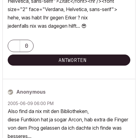
Helvetica, sans-serif">Zitat:</font><hr /><font
size="2" face="Verdana, Helvetica, sans-serif">
hehe, was habt Ihr gegen Erker ? nix
jedenfalls nix was dagegen hilft...
😎
0
ANTWORTEN
Anonymous
‎2005-06-09
06:00 PM
Also find da nix mit den Bibliotheken,
diese Funtkion hat ja sogar Arcon, hab extra die Finger
von dem Prog gelassen da ich dachte ich finde was
besseres...