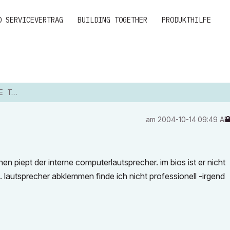
D SERVICEVERTRAG
BUILDING TOGETHER
PRODUKTHILFE
AUS?
am
‎2004-10-14
09:49 A
n piept der interne computerlautsprecher. im bios ist er nicht
 lautsprecher abklemmen finde ich nicht professionell -irgend