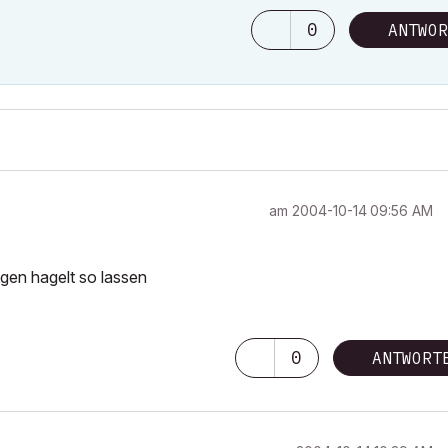
0
ANTWOR
am
‎2004-10-14
09:56 AM
en hagelt so lassen
0
ANTWORT