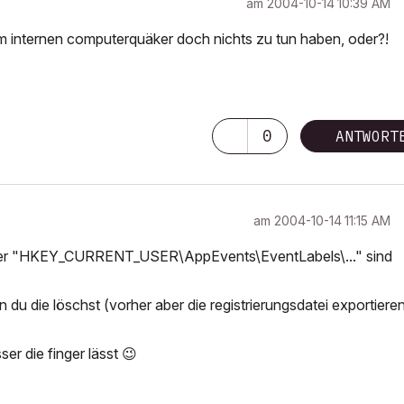
am
‎2004-10-14
10:39 AM
dem internen computerquäker doch nichts zu tun haben, oder?!
0
ANTWORT
am
‎2004-10-14
11:15 AM
 unter "HKEY_CURRENT_USER\AppEvents\EventLabels\..." sind
du die löschst (vorher aber die registrierungsdatei exportiere
er die finger lässt
😉