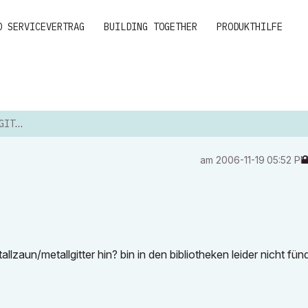
D SERVICEVERTRAG
BUILDING TOGETHER
PRODUKTHILFE
TTER
am
‎2006-11-19
05:52 P
aun/metallgitter hin? bin in den bibliotheken leider nicht fün