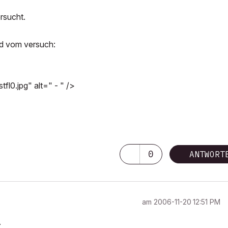
rsucht.
ild vom versuch:
l0.jpg" alt=" - " />
0
ANTWORT
am
‎2006-11-20
12:51 PM
.