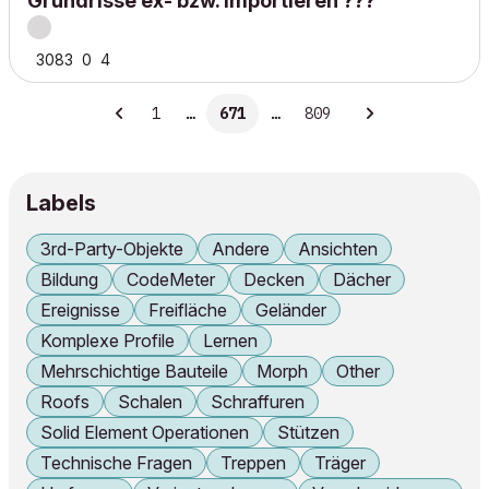
Grundrisse ex- bzw. importieren ???
3083
0
4
1
…
671
…
809
Labels
3rd-Party-Objekte
Andere
Ansichten
Bildung
CodeMeter
Decken
Dächer
Ereignisse
Freifläche
Geländer
Komplexe Profile
Lernen
Mehrschichtige Bauteile
Morph
Other
Roofs
Schalen
Schraffuren
Solid Element Operationen
Stützen
Technische Fragen
Treppen
Träger